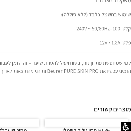
משקל:
כ-180 גרם
שימוש בחשמל בלבד (ללא סוללה):
קלט: 100–240V ~ 50/60Hz
פלט: 12V / 1.8A
למי שמחפשת פתרון נוח, בטוח ויעיל להסרת שיער – זה הזמן לעבור ל-L
הזמיני עכשיו את Beurer PURE SKIN PRO ותיהני מהתוצאות לאורך זמן
מוצרים קשורים
HL36 סכין גילוח חשמלי
מסיר שיער לצמיתו