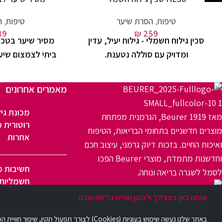
טיפוח
,
הסרת שיער
טיפוח
,
ה
89
₪
259
סכין גילוח חשמלי - גילוח יעיל, עדין
ומדויק עם סוללה נטענת.
ביתי לצמצום שיער
מאמרים אחרונים
מכונת גיל
מאז 1919 Beurer, הגרמנית מפתחת
רוטורית מ
מוצרים חדשניים בתחומי הבריאות, הטיפוח
אחרות
ואיכות החיים. בזכות דיוק גרמני, עיצוב חכם
וחדשנות מתמדת, מוצרי Beurer הפכו
חשיבות מ
לסמל לשגרה בריאה ונוחה.
חשמליות 
פתח תקווה
אנחנו כאן בשבילך ולמען חוויית גלישה טובה
באתר שלנו נעשה שימוש בעוגיות (Cookies) לצורך תפעול תקין, שיפור חוויית המשתמש וניתוח תנועת גולשים. השימוש בעוגיות מתבצע כחלק בלתי נפרד מהאתר, בהתאם ל