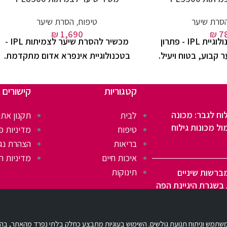
סרת שיער
טיפוח
,
הסרת שיער
₪
1,690
₪
7
מסיר שיער בטכנולוגיית IPL - פתרון
מכשיר להסרת שיער לצמיתות IPL -
 קבוע, בטוח ויעיל.
בטכנולוגיית אינפרא אדום מתקדמת.
קטגוריות
קישורים 
וח לגבר: מכונה
לבית
תקנון אתר
ול מכונות גילוח
טיפוח
מדיניות פ
בריאות
הצהרת נג
איכות חיים
מדיניות ה
תינוקות
ברשות שיניים
בשגרת היגיינת הפה