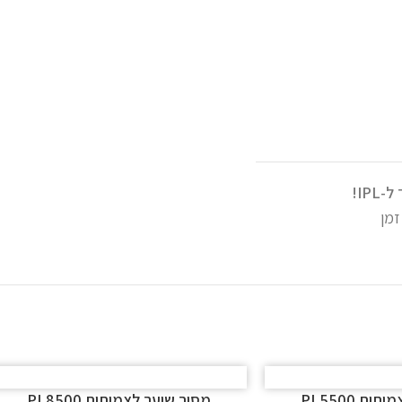
IP!
ת PL5500
מסיר שיער לצמיתות PL8500