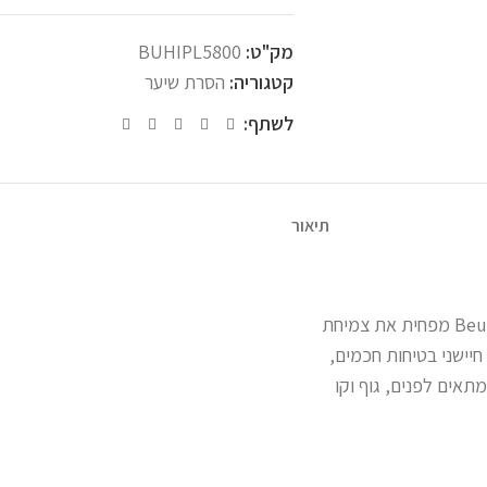
מק"ט:
BUHIPL5800
קטגוריה:
הסרת שיער
לשתף:
תיאור
הסרת שיער מקצועית מהנוחות של הבית! המכשיר המתקדם מבית Beurer מפחית את צמיחת
יפולים. עם עד 600,000 הבזקי אור, חיישני בטיחות חכמים,
יל שמתאים לפנים, גוף וקו