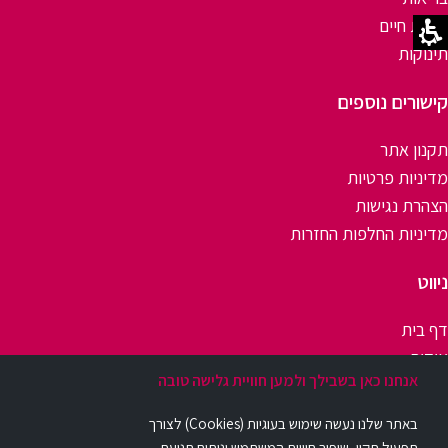
איכות חיים
תינוקות
קישורים נוספים
תקנון אתר
מדיניות פרטיות
הצהרת נגישות
מדיניות החלפות החזרות
ניווט
דף בית
אודות
אנחנו כאן בשבילך ולמען חוויית גלישה טובה
יצירת קשר
שאלות ותשובות
באתר שלנו נעשה שימוש בעוגיות (Cookies) לצורך
בלוג
תפעול תקין, שיפור חוויית המשתמש וניתוח תנועת