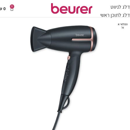
דלג לניווט
0
₪
0
דלג לתוכן ראשי
המלאי א
זל