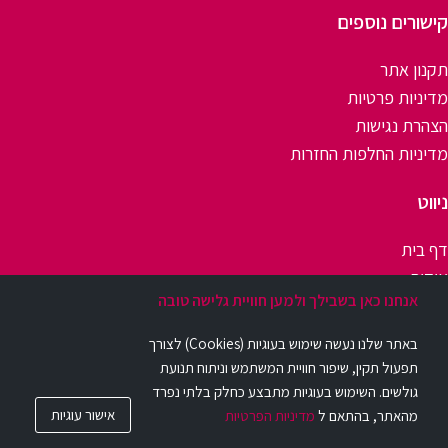
קישורים נוספים
תקנון אתר
מדיניות פרטיות
הצהרת נגישות
מדיניות החלפות החזרות
ניווט
דף בית
אודות
אנחנו כאן בשבילך ולמען חוויית גלישה טובה
יצירת קשר
שאלות ותשובות
באתר שלנו נעשה שימוש בעוגיות (Cookies) לצורך
בלוג
תפעול תקין, שיפור חוויית המשתמש וניתוח תנועת
© כל הזכויות שמורות. Beurer GmbH
גולשים. השימוש בעוגיות מתבצע כחלק בלתי נפרד
אישור עוגיות
מהאתר, בהתאם ל
מדיניות הפרטיות
Designed and Developed by OnlineBiz