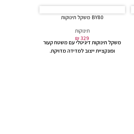
BY80 משקל תינוקות
תינוקות
₪
329
משקל תינוקות דיגיטלי עם משטח קעור
ופונקציית ייצוב למדידה מדויקת.
IH58 מכשיר אינהלציה
בריא
מכשיר אינהלצי
לנשיאה, לטיפ