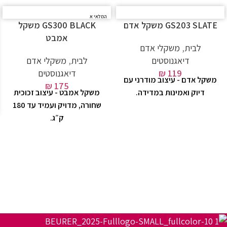
המלאי א
GS203 SLATE משקל אדם
זל
GS300 BLACK משקל
אמבט
לבית
,
משקלי אדם
דיאגנוסטים
לבית
,
משקלי אדם
119
₪
דיאגנוסטים
משקל אדם - עיצוב מודרני עם
₪
175
דיוק ואמינות במדידה.
משקל אמבט - עיצוב זכוכית
שחורה, מדויק ועמיד עד 180
ק״ג.