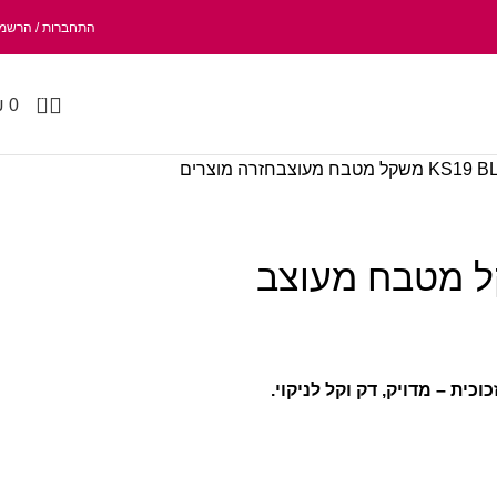
התחברות / הרשמ
0
₪
0
KS19 B משקל מטבח מעוצב
חזרה מוצרים
כית – מדויק, דק וקל לניקוי.