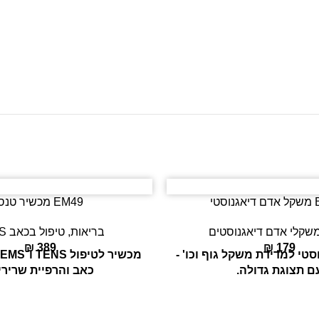
סטי
EM49 מכשיר טנס
שקלי אדם דיאגנוסטים
בריאות
,
טיפול בכאב TENS
₪
389
₪
179
טי למדידת משקל גוף וכו' -
ם תצוגת גדולה.
כאב והרפיית שרירי