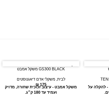
המלאי
GS300 BLACK משקל אמבט
אזל
לבית
,
משקלי אדם דיאגנוסטים
₪
175
מכשיר לטיפול TENS ו־EMS - להקלה על
משקל אמבט - עיצוב זכוכית שחורה, מדויק
ם.
ועמיד עד 180 ק״ג.