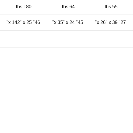
180 lbs.
64 lbs.
55 lbs.
46" x 142" x 25"
45" x 35" x 24"
27" x 26" x 39"