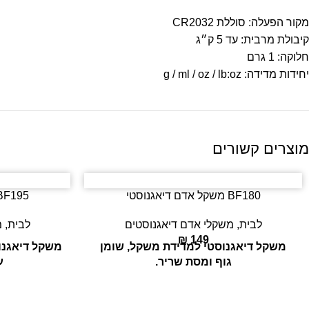
מקור הפעלה: סוללת CR2032
קיבולת מרבית: עד 5 ק״ג
חלוקה: 1 גרם
יחידות מדידה: g / ml / oz / lb:oz
מוצרים קשורים
BF180 משקל אדם דיאגנוסטי
BF195 משקל אדם דיאגנו
לבית
,
משקלי אדם דיאגנוסטים
לבית
,
מ
₪
149
משקל דיאגנוסטי למדידת משקל, שומן
משקל דיאגנוס
גוף ומסת שריר.
ע