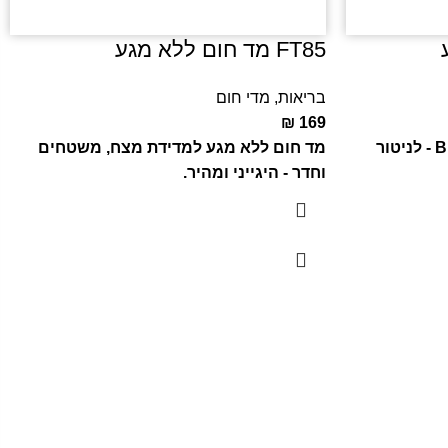
FT85 מד חום ללא מגע
בריאות
,
מדי חום
₪
169
מד לחץ דם לזרוע עם Bluetooth - לניטור
מד חום ללא מגע למדידת מצח, משטחים
וחדר - היגייני ומהיר.