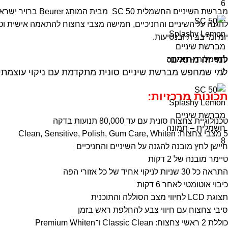
להגנה על השיניים והחניכיים, חמישה מצבי צחצוח להתאמה אישית ו
יומיומי בבית ובנסיעות.
למי זה מתאים
:
למי שמחפש מברשת שיניים סונית מתקדמת עם ניקוי עוצמתי ועד
תכונות מרכזיות
:
טכנולוגיית צחצוח סונית עם עד 80,000 תנועות בדקה
5 מצבי צחצוח: Clean, Sensitive, Polish, Gum Care, Whiten
חיישן לחץ מובנה להגנה על השיניים והחניכיים
טיימר מובנה של 2 דקות
התראה כל 30 שניות לניקוי אחיד של כל אזורי הפה
כיבוי אוטומטי לאחר 6 דקות
תצוגת LCD לחיווי מצב הסוללה והתוכנית
סיבי צחצוח עם חיווי צבע להחלפת ראש בזמן
כוללת 2 ראשי צחצוח: Classic Clean ו־Premium Whiten