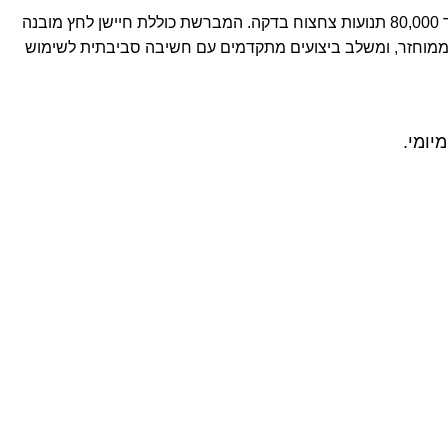
מברשת השיניים החשמלית SC 50 מבית המותג Beurer ברויר ישראל מספקת ניקוי יסודי אך עדין הודות לטכנולוגיה סונית מתקדמת עם עד 80,000 תנועות צחצוח בדקה. המברשת כוללת חיישן לחץ מובנה
ר ממוחזר, ומשלב ביצועים מתקדמים עם חשיבה סביבתית לשימוש
יומי.