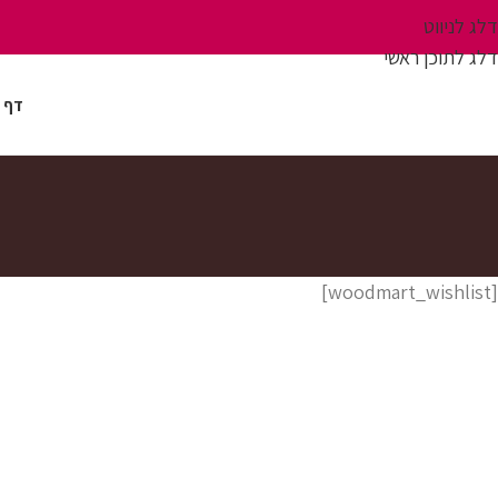
דלג לניווט
דלג לתוכן ראשי
דף 
[woodmart_wishlist]