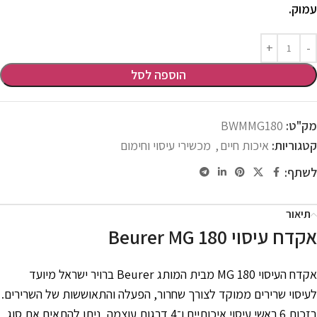
עמוק.
הוספה לסל
מק"ט:
BWMMG180
קטגוריות:
איכות חיים
,
מכשירי עיסוי וחימום
לשתף:
תיאור
אקדח עיסוי Beurer MG 180
אקדח העיסוי MG 180 מבית המותג
Beurer ברויר ישראל
מיועד
לעיסוי שרירים ממוקד לצורך שחרור, הפעלה והתאוששות של השרירים.
בזכות 6 ראשי עיסוי איכותיים ו־4 דרגות עוצמה, ניתן להתאים את סוג