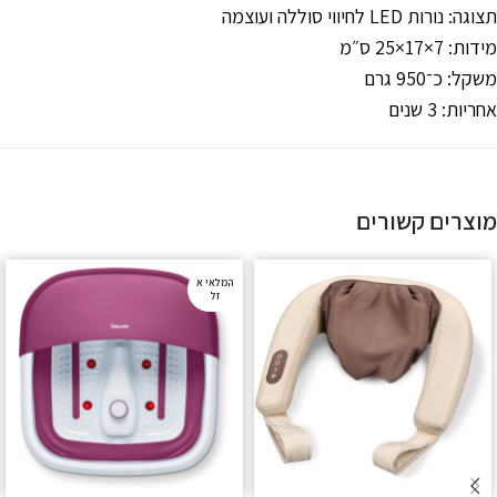
תצוגה: נורות LED לחיווי סוללה ועוצמה
מידות: ‎25×17×7 ס״מ
משקל: כ־950 גרם
אחריות: 3 שנים
מוצרים קשורים
המלאי א
זל