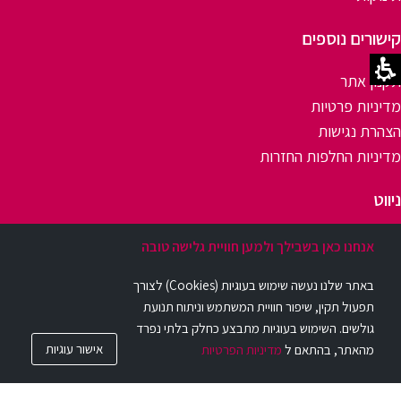
קישורים נוספים
תקנון אתר
מדיניות פרטיות
הצהרת נגישות
מדיניות החלפות החזרות
ניווט
דף בית
אנחנו כאן בשבילך ולמען חוויית גלישה טובה
אודות
באתר שלנו נעשה שימוש בעוגיות (Cookies) לצורך
יצירת קשר
תפעול תקין, שיפור חוויית המשתמש וניתוח תנועת
שאלות ותשובות
גולשים. השימוש בעוגיות מתבצע כחלק בלתי נפרד
בלוג
אישור עוגיות
מהאתר, בהתאם ל
מדיניות הפרטיות
© כל הזכויות שמורות. Beurer GmbH