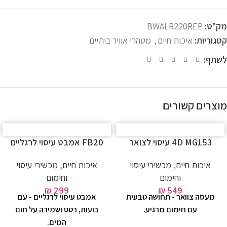
מק"ט:
BWALR220REP
קטגוריות:
איכות חיים
,
מטהרי אוויר ביתיים
לשתף:
מוצרים קשורים
4D MG153 עיסוי לצואר
FB20 אמבט עיסוי לרגליים
איכות חיים
,
מכשירי עיסוי
איכות חיים
,
מכשירי עיסוי
וחימום
וחימום
₪
299
₪
549
מעסה צוואר - תחושה טבעית
אמבט עיסוי לרגליים - עם
עם חימום מרגיע.
בועות, רטט ושמירה על חום
המים.