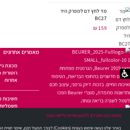
מד לחץ דם למפרק היד
BC27
₪
159
מאמרים אחרונים
מכונת גיל
מאז 1919 Beurer, הגרמנית מפתחת
רוטורית מ
מוצרים חדשניים בתחומי הבריאות, הטיפוח
אחרות
ואיכות החיים. בזכות דיוק גרמני, עיצוב חכם
וחדשנות מתמדת, מוצרי Beurer הפכו
חשיבות מ
לסמל לשגרה בריאה ונוחה.
חשמליות 
פתח תקווה
אנחנו כאן בשבילך ולמען חוויית גלישה טובה
באתר שלנו נעשה שימוש בעוגיות (Cookies) לצורך תפעול תקין, שיפור חוויית המשתמש וניתוח תנועת גולשים. השימוש בעוגיות מתבצע כחלק בלתי נפרד מהאתר, בהתאם ל