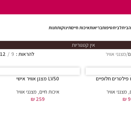
הבית
לבית
טיפוח
בריאות
איכות חיים
תינוקות
חנות
אין קטגוריות
ם
מצנני אוויר
להראות
9
12
LV50 מצנן אוויר אישי
,
מצנני אוויר
איכות חיים
,
מצנני אוויר
₪
259
₪
9