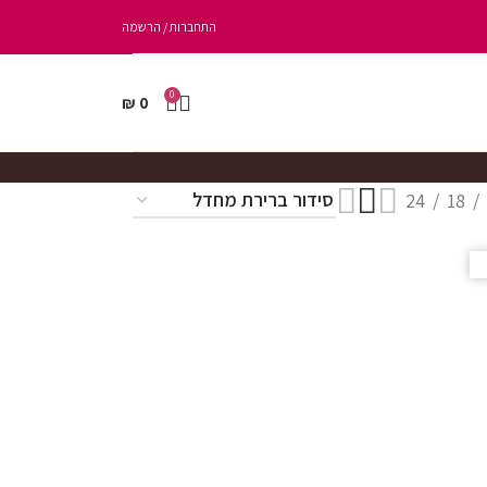
התחברות / הרשמה
0
₪
0
24
18