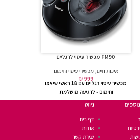
FM90 מכשיר עיסוי לרגליים
LR310 REP פילטר 
איכות חיים
,
מכשירי עיסוי וחימום
איכות חיים
,
₪
999
מכשיר עיסוי רגליים עם 18 ראשי שיאצו
וחימום - לרגיעה מושלמת.
LR310 - לשמירה על אוויר נקי ובריא.
נוספים
ניווט
דף בית
רטיות
אודות
ישות
יצירת קשר