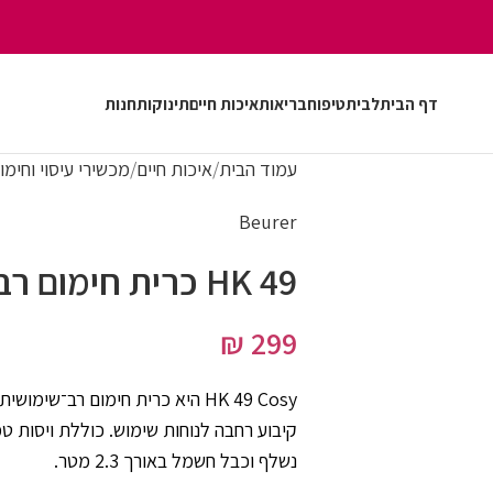
דף הבית
לבית
טיפוח
בריאות
איכות חיים
תינוקות
חנות
עמוד הבית
איכות חיים
מכשירי עיסוי וחימו
Beurer
HK 49 כרית חימום רב־שימושית
₪
299
HK 49 Cosy היא כרית חימום רב־ש
קיבוע רחבה לנוחות שימוש. כוללת ויסות טמ
נשלף וכבל חשמל באורך 2.3 מטר.